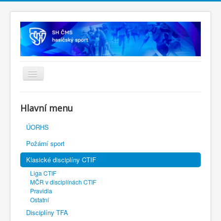
Úvodní stránka
Hlavní menu
SH ČMS
ÚORHS
Požární sport
Klasické disciplíny CTIF
Liga CTIF
MČR v disciplínách CTIF
Pravidla
Ostatní
Disciplíny TFA