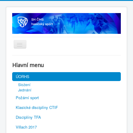
Úvodní stránka
Hlavní menu
SH ČMS
ÚORHS
Složení
Jednání
Požární sport
Klasické disciplíny CTIF
Disciplíny TFA
Villach 2017