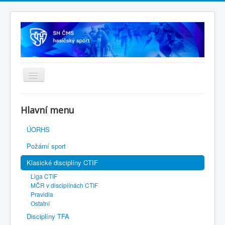
Úvodní stránka
Hlavní menu
SH ČMS
ÚORHS
Požární sport
Klasické disciplíny CTIF
Liga CTIF
MČR v disciplínách CTIF
Pravidla
Ostatní
Disciplíny TFA