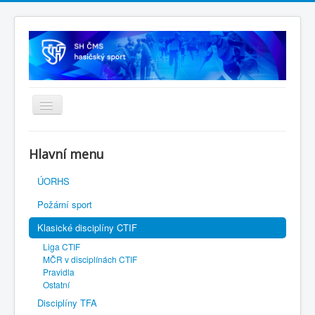
Úvodní stránka
Hlavní menu
SH ČMS
ÚORHS
Požární sport
Klasické disciplíny CTIF
Liga CTIF
MČR v disciplínách CTIF
Pravidla
Ostatní
Disciplíny TFA