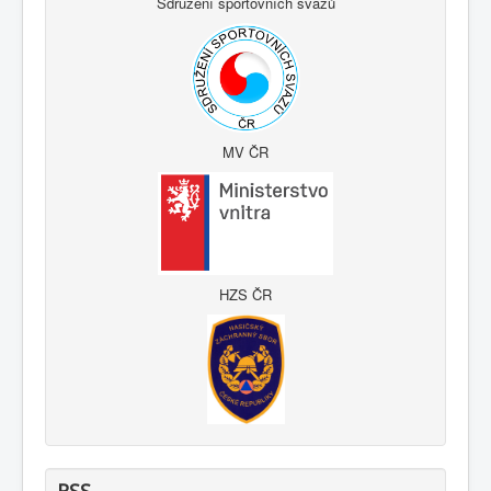
Sdružení sportovních svazů
MV ČR
HZS ČR
RSS