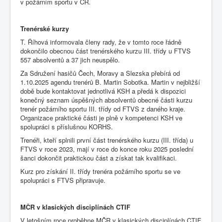
v požárním sportu v ČR.
Trenérské kurzy
T. Říhová informovala členy rady, že v tomto roce řádně
dokončilo obecnou část trenérského kurzu III. třídy u FTVS
557 absolventů a 37 jich neuspělo.
Za Sdružení hasičů Čech, Moravy a Slezska přebírá od
1.10.2025 agendu trenérů B. Martin Sobotka. Martin v nejbližší
době bude kontaktovat jednotlivá KSH a předá k dispozici
konečný seznam úspěšných absolventů obecné části kurzu
trenér požárního sportu III. třídy od FTVS z daného kraje.
Organizace praktické části je plně v kompetenci KSH ve
spolupráci s příslušnou KORHS.
Trenéři, kteří splnili první část trenérského kurzu (III. třída) u
FTVS v roce 2023, mají v roce do konce roku 2025 poslední
šanci dokončit praktickou část a získat tak kvalifikaci.
Kurz pro získání II. třídy trenéra požárního sportu se ve
spolupráci s FTVS připravuje.
MČR v klasických disciplínách CTIF
V letošním roce proběhne MČR v klasických disciplínách CTIF