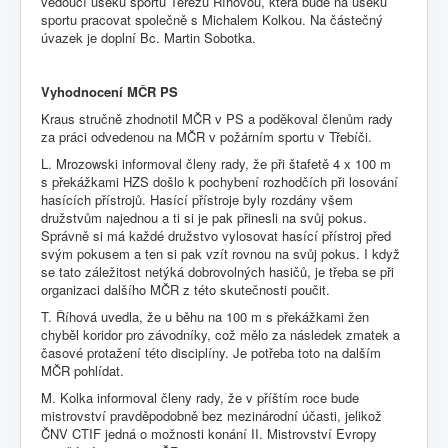
vedoucí úseku sportu Terezu Říhovou, která bude na úseku
sportu pracovat společně s Michalem Kolkou. Na částečný
úvazek je doplní Bc. Martin Sobotka.
Vyhodnocení MČR PS
Kraus stručně zhodnotil MČR v PS a poděkoval členům rady
za práci odvedenou na MČR v požárním sportu v Třebíči.
L. Mrozowski informoval členy rady, že při štafetě 4 x 100 m
s překážkami HZS došlo k pochybení rozhodčích při losování
hasících přístrojů. Hasící přístroje byly rozdány všem
družstvům najednou a ti si je pak přinesli na svůj pokus.
Správně si má každé družstvo vylosovat hasící přístroj před
svým pokusem a ten si pak vzít rovnou na svůj pokus. I když
se tato záležitost netýká dobrovolných hasičů, je třeba se při
organizaci dalšího MČR z této skutečnosti poučit.
T. Říhová uvedla, že u běhu na 100 m s překážkami žen
chyběl koridor pro závodníky, což mělo za následek zmatek a
časové protažení této disciplíny. Je potřeba toto na dalším
MČR pohlídat.
M. Kolka informoval členy rady, že v příštím roce bude
mistrovství pravděpodobně bez mezinárodní účasti, jelikož
ČNV CTIF jedná o možnosti konání II. Mistrovství Evropy