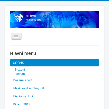
Úvodní stránka
Hlavní menu
SH ČMS
ÚORHS
Složení
Jednání
Požární sport
Klasické disciplíny CTIF
Disciplíny TFA
Villach 2017