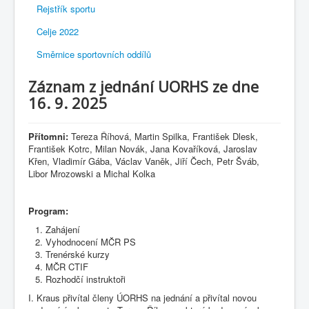
Rejstřík sportu
Celje 2022
Směrnice sportovních oddílů
Záznam z jednání UORHS ze dne
16. 9. 2025
Přítomni:
Tereza Říhová, Martin Spilka, František Dlesk,
František Kotrc, Milan Novák, Jana Kovaříková, Jaroslav
Křen, Vladimír Gába, Václav Vaněk, Jiří Čech, Petr Šváb,
Libor Mrozowski a Michal Kolka
Program:
Zahájení
Vyhodnocení MČR PS
Trenérské kurzy
MČR CTIF
Rozhodčí instruktoři
I. Kraus přivítal členy ÚORHS na jednání a přivítal novou