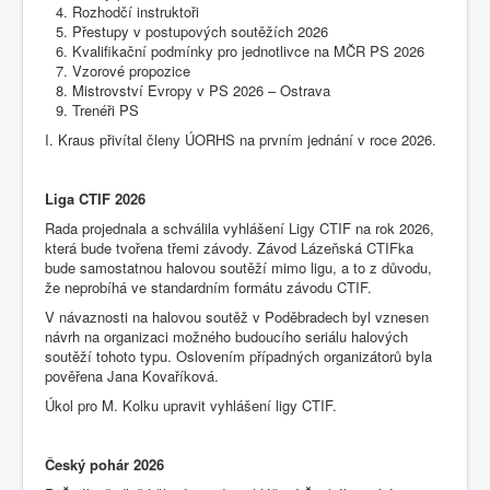
Rozhodčí instruktoři
Přestupy v postupových soutěžích 2026
Kvalifikační podmínky pro jednotlivce na MČR PS 2026
Vzorové propozice
Mistrovství Evropy v PS 2026 – Ostrava
Trenéři PS
I. Kraus přivítal členy ÚORHS na prvním jednání v roce 2026.
Liga CTIF 2026
Rada projednala a schválila vyhlášení Ligy CTIF na rok 2026,
která bude tvořena třemi závody. Závod Lázeňská CTIFka
bude samostatnou halovou soutěží mimo ligu, a to z důvodu,
že neprobíhá ve standardním formátu závodu CTIF.
V návaznosti na halovou soutěž v Poděbradech byl vznesen
návrh na organizaci možného budoucího seriálu halových
soutěží tohoto typu. Oslovením případných organizátorů byla
pověřena Jana Kovaříková.
Úkol pro M. Kolku upravit vyhlášení ligy CTIF.
Český pohár 2026