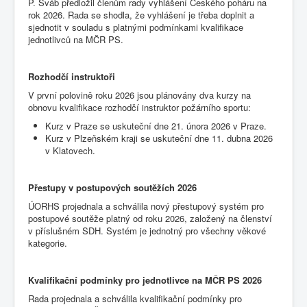
P. Šváb předložil členům rady vyhlášení Českého poháru na
rok 2026. Rada se shodla, že vyhlášení je třeba doplnit a
sjednotit v souladu s platnými podmínkami kvalifikace
jednotlivců na MČR PS.
Rozhodčí instruktoři
V první polovině roku 2026 jsou plánovány dva kurzy na
obnovu kvalifikace rozhodčí instruktor požárního sportu:
Kurz v Praze se uskuteční dne 21. února 2026 v Praze.
Kurz v Plzeňském kraji se uskuteční dne 11. dubna 2026
v Klatovech.
Přestupy v postupových soutěžích 2026
ÚORHS projednala a schválila nový přestupový systém pro
postupové soutěže platný od roku 2026, založený na členství
v příslušném SDH. Systém je jednotný pro všechny věkové
kategorie.
Kvalifikační podmínky pro jednotlivce na MČR PS 2026
Rada projednala a schválila kvalifikační podmínky pro