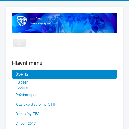
Úvodní stránka
Hlavní menu
SH ČMS
ÚORHS
Složení
Jednání
Požární sport
Klasické disciplíny CTIF
Disciplíny TFA
Villach 2017