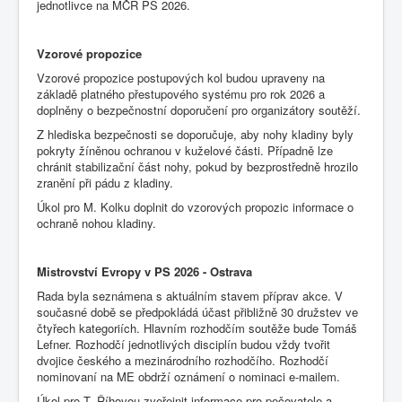
jednotlivce na MČR PS 2026.
Vzorové propozice
Vzorové propozice postupových kol budou upraveny na
základě platného přestupového systému pro rok 2026 a
doplněny o bezpečnostní doporučení pro organizátory soutěží.
Z hlediska bezpečnosti se doporučuje, aby nohy kladiny byly
pokryty žíněnou ochranou v kuželové části. Případně lze
chránit stabilizační část nohy, pokud by bezprostředně hrozilo
zranění při pádu z kladiny.
Úkol pro M. Kolku doplnit do vzorových propozic informace o
ochraně nohou kladiny.
Mistrovství Evropy v PS 2026 - Ostrava
Rada byla seznámena s aktuálním stavem příprav akce. V
současné době se předpokládá účast přibližně 30 družstev ve
čtyřech kategoriích. Hlavním rozhodčím soutěže bude Tomáš
Lefner. Rozhodčí jednotlivých disciplín budou vždy tvořit
dvojice českého a mezinárodního rozhodčího. Rozhodčí
nominovaní na ME obdrží oznámení o nominaci e-mailem.
Úkol pro T. Říhovou zveřejnit informace pro pečovatele a