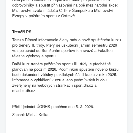
dobrovolníky a spustit přihlašování na obě mezinárodní akce:
Mistrovství světa mládeže CTIF v Šumperku a Mistrovství
Evropy v požárním sportu v Ostravě.
Trenéři PS
Tereza Říhová informovala členy rady o nově spuštěném kurzu
pro trenéry II. třídy, který se uskuteční jarním semestru 2026
ve spolupráci se Sdružením sportovních svazů a Fakultou
tělesné výchovy a sportu.
Další kurz trenéra požárního sportu III. třídy je předběžně
plánován na podzim 2026. Podmínkou spuštění nového kurzu
bude dokončení většiny praktických částí kurzu z roku 2025.
Informace o vyhlášení kurzu a jeho podmínkách budou
zveřejněny na webových stránkách sport.dh.cz a
mladez.dh.cz.
Příští jednání ÚORHS proběhne dne 5. 3. 2026.
Zapsal: Michal Kolka