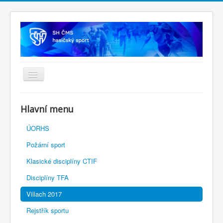
Úvodní stránka
Hlavní menu
SH ČMS
ÚORHS
Požární sport
Klasické disciplíny CTIF
Disciplíny TFA
Villach 2017
Rejstřík sportu