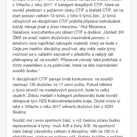
z Villachu z roku 2017. V kategorii dospělých CTIF, které se
rovněž představí v požárním útoku CTIF a štafetě CTIF, se na
start postaví celkem 13 týmů, z toho 5 týmů žen. „
U týmů
věnujících se disciplínám CTIF probíhá příprava individuálně,
každý trénuje jinak s jinou intenzitou,“
říká Miroslava
Halašová, konzultantka pro oblast CTIF a dodává
: „Ústředí
SH
ČMS se snaží našim družstvům maximálně pomoci, v
letošním roce například zakoupilo materiál, který se bude v
Celje pro tradiční disciplíny používat, aby měly naše týmy
možnost se s nářadím seznámit v předstihu a nebyly tak
překvapeny až na soutěži. Přípravné závody také probíhaly s
tímto materiálem a za podmínek, které na této mezinárodní
soutěži budou
.“
V disciplínách CTIF panuje tvrdá konkurence, na soutěži
nastoupí 135 družstev ze 17 zemí světa. Pokud některý
z týmů skončí na medailových pozicích, bude to velký
úspěch. Zlatou medaili v kategorii profesionálů bude rovněž
obhajovat tým HZS Královehradeckého kraje. Druhé místo si
také z Villachu z roku 2017 odvezlo družstvo žen z SDH
Skalice.
Soutěž má i svou sportovní část, v níž českou stranu budou
reprezentovat 4 týmy: muži A/B a ženy A/B. Ve sportovní
části čekají závodníky celkem 4 disciplíny: běh na 100 m s
překážkami, výstup na cvičnou věž, štafeta 4x100m a požární