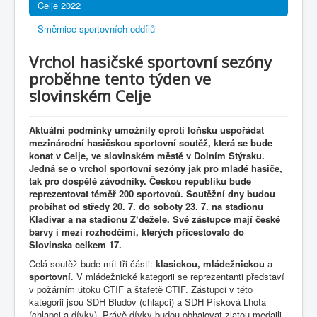
Celje 2022
Směrnice sportovních oddílů
Vrchol hasičské sportovní sezóny
proběhne tento týden ve
slovinském Celje
Aktuální podmínky umožnily oproti loňsku uspořádat
mezinárodní hasičskou sportovní soutěž, která se bude
konat v Celje, ve slovinském městě v Dolním Štýrsku.
Jedná se o vrchol sportovní sezóny jak pro mladé hasiče,
tak pro dospělé závodníky. Českou republiku bude
reprezentovat téměř 200 sportovců. Soutěžní dny budou
probíhat od středy 20. 7. do soboty 23. 7. na stadionu
Kladivar a na stadionu Z‘dežele. Své zástupce mají české
barvy i mezi rozhodčími, kterých přicestovalo do
Slovinska celkem 17.
Celá soutěž bude mít tři části:
klasickou, mládežnickou
a
sportovní
. V mládežnické kategorii se reprezentanti představí
v požárním útoku CTIF a štafetě CTIF. Zástupci v této
kategorii jsou SDH Bludov (chlapci) a SDH Písková Lhota
(chlapci a dívky). Právě dívky budou obhajovat zlatou medaili