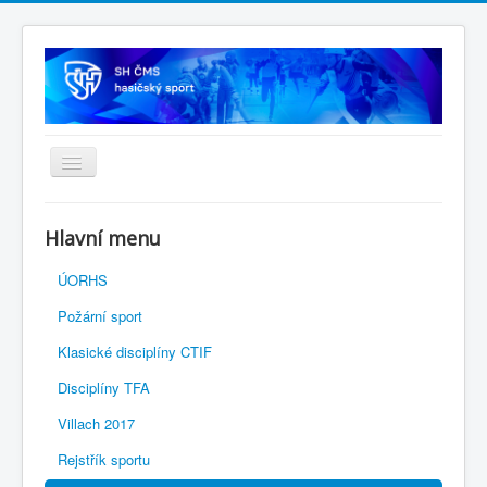
Úvodní stránka
Hlavní menu
SH ČMS
ÚORHS
Požární sport
Klasické disciplíny CTIF
Disciplíny TFA
Villach 2017
Rejstřík sportu