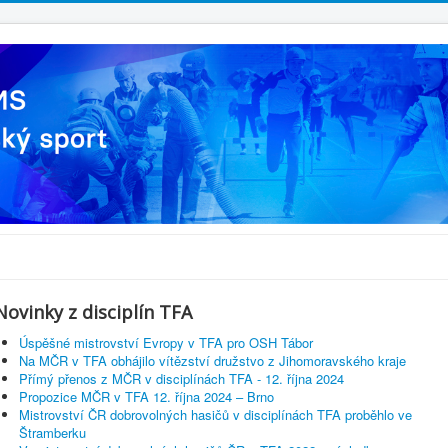
Novinky z disciplín TFA
Úspěšné mistrovství Evropy v TFA pro OSH Tábor
Na MČR v TFA obhájilo vítězství družstvo z Jihomoravského kraje
Přímý přenos z MČR v disciplínách TFA - 12. října 2024
Propozice MČR v TFA 12. října 2024 – Brno
Mistrovství ČR dobrovolných hasičů v disciplínách TFA proběhlo ve
Štramberku