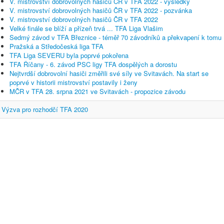
V. mistrovství dobrovolných hasičů ČR v TFA 2022 - výsledky
V. mistrovství dobrovolných hasičů ČR v TFA 2022 - pozvánka
V. mistrovství dobrovolných hasičů ČR v TFA 2022
Velké finále se blíží a přízeň trvá ... TFA Liga Vlašim
Sedmý závod v TFA Březnice - téměř 70 závodníků a překvapení k tomu
Pražská a Středočeská liga TFA
TFA Liga SEVERU byla poprvé pokořena
TFA Říčany - 6. závod PSC ligy TFA dospělých a dorostu
Nejtvrdší dobrovolní hasiči změřili své síly ve Svitavách. Na start se
poprvé v historii mistrovství postavily i ženy
MČR v TFA 28. srpna 2021 ve Svitavách - propozice závodu
Výzva pro rozhodčí TFA 2020