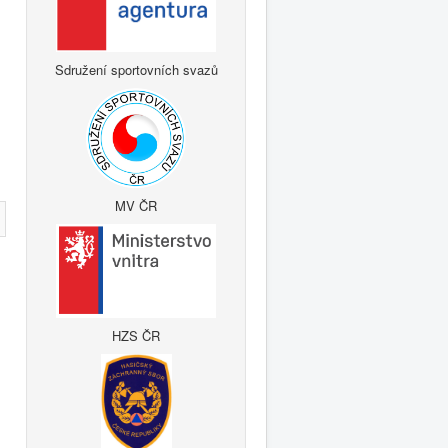
Sdružení sportovních svazů
MV ČR
HZS ČR