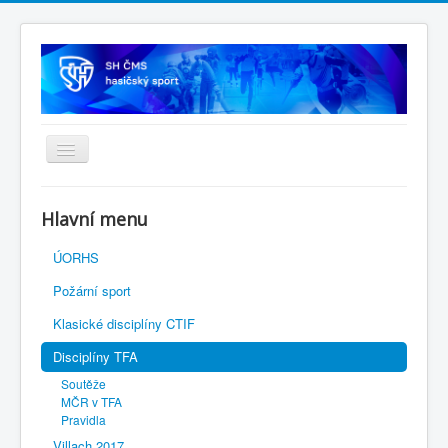
Úvodní stránka
Hlavní menu
SH ČMS
ÚORHS
Požární sport
Klasické disciplíny CTIF
Disciplíny TFA
Soutěže
MČR v TFA
Pravidla
Villach 2017