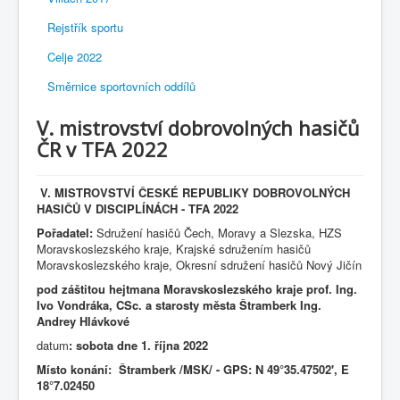
Rejstřík sportu
Celje 2022
Směrnice sportovních oddílů
V. mistrovství dobrovolných hasičů
ČR v TFA 2022
V. MISTROVSTVÍ
Č
ESKÉ REPUBLIKY
DOBROVOLNÝCH
HASI
ČŮ
V DISCIPLÍNÁCH - TFA 2022
Po
ř
adatel:
Sdružení hasičů Čech, Moravy a Slezska, HZS
Moravskoslezského kraje, Krajské sdružením hasičů
Moravskoslezského kraje, Okresní sdružení hasičů Nový Jičín
pod záštitou h
ejtmana Moravskoslezského kraje
prof. Ing.
Ivo Vondráka, CSc. a s
tarosty města Štramberk
Ing.
Andrey Hlávkové
datum
: sobota dne 1. října 2022
Místo konání: Štramberk /MSK/ - GPS: N 49°35.47502', E
18°7.02450