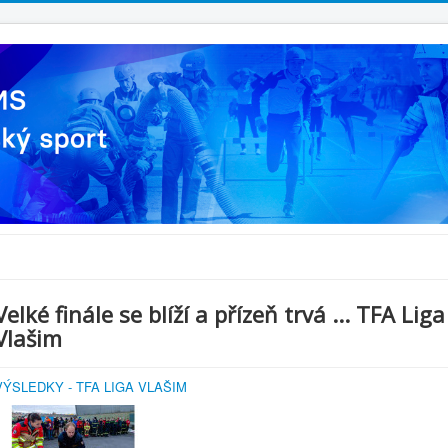
Velké finále se blíží a přízeň trvá ... TFA Liga
Vlašim
VÝSLEDKY - TFA LIGA VLAŠIM