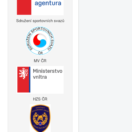
Sdružení sportovních svazů
MV ČR
HZS ČR