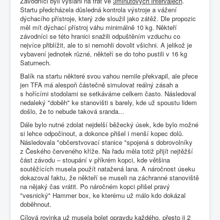
Závodníci byli vysláni na trať ve
3minutových intervalech
.
Startu předcházela důsledná kontrola výstroje a vážení
dýchacího přístroje, který zde sloužil jako zátěž. Dle propozic
měl mít dýchací přístroj váhu minimálně 10 kg. Někteří
závodníci se této hranici snažili odpuštěním vzduchu co
nejvíce přiblížit, ale to si nemohli dovolit všichni. A jelikož je
vybavení jednotek různé, někteří se do toho pustili v 16 kg
Saturnech.
Balík na startu některé svou vahou nemile překvapil, ale přece
jen TFA má alespoň částečně simulovat reálný zásah a
s hořícími stodolami se setkáváme celkem často. Následoval
nedaleký "doběh" ke stanovišti s barely, kde už spoustu lidem
došlo, že to nebude taková sranda...
Dále bylo nutné zdolat nejdelší běžecký úsek, kde bylo možné
si lehce odpočinout, a dokonce přišel i menší kopec dolů.
Následovala "občerstvovací stanice "spojená s dobrovolníky
z Českého červeného kříže. Na řadu měla totiž přijít nejtěžší
část závodu – stoupání v příkrém kopci, kde většina
soutěžících musela použít natažená lana. A náročnost úseku
dokazoval faktu, že někteří se museli na záchranné stanoviště
na nějaký čas vrátit. Po náročném kopci přišel pravý
"vesnický" Hammer box, ke kterému už málo kdo dokázal
doběhnout.
Cílová rovinka už musela bolet opravdu každého, přesto ji 2