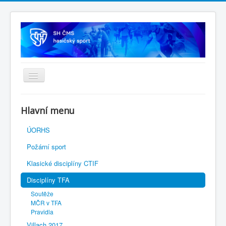
Úvodní stránka
Hlavní menu
SH ČMS
ÚORHS
Požární sport
Klasické disciplíny CTIF
Disciplíny TFA
Soutěže
MČR v TFA
Pravidla
Villach 2017