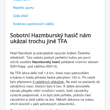
Rejstřík sportu
Celje 2022
Směrnice sportovních oddílů
Sobotní Hazmburský hasič nám
ukázal trochu jiné TFA
Hrad Hazmburk je právoplatně nazýván králem Českého
středohoří. Tuto sobotu poskytl perfektní kulisu pro první
ročník soutěže
Hazmburský hasič
pořádané místním sborem
SDH Klapý, pod záštitou KSH UL.
Na TFA lehce delší trať 1,6 km, která mezi parkovištěm
a bránou k hradu přinesla hezké převýšení 130 m. Po cestě
bylo připraveno
5 nelehkých překážek.
Na start se postavilo 42
odvážlivců mezi, kterými bylo 6 žen. K dobré atmosféře
závodu přispělo větší množství turistů, kteří závodníky
výrazně podporovali, a to bylo jistě potřeba, protože část
závodníků si jistě sáhla na dno. Někteří dokonce na malou
chvíli skončili v péči pohotových zdravotníků...