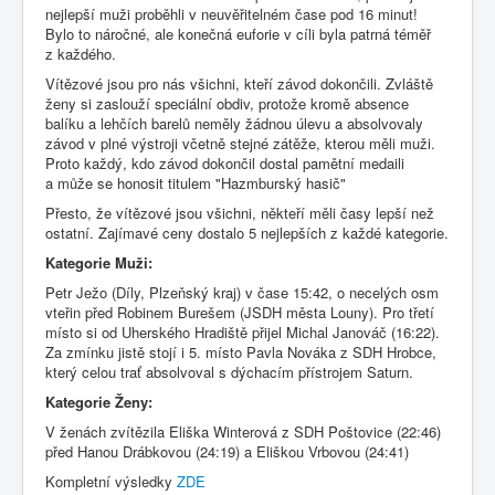
nejlepší muži proběhli v neuvěřitelném čase pod 16 minut!
Bylo to náročné, ale konečná euforie v cíli byla patrná téměř
z každého.
Vítězové jsou pro nás všichni, kteří závod dokončili. Zvláště
ženy si zaslouží speciální obdiv, protože kromě absence
balíku a lehčích barelů neměly žádnou úlevu a absolvovaly
závod v plné výstroji včetně stejné zátěže, kterou měli muži.
Proto každý, kdo závod dokončil dostal pamětní medaili
a může se honosit titulem "Hazmburský hasič"
Přesto, že vítězové jsou všichni, někteří měli časy lepší než
ostatní. Zajímavé ceny dostalo 5 nejlepších z každé kategorie.
Kategorie Muži:
Petr Ježo (Díly, Plzeňský kraj) v čase 15:42, o necelých osm
vteřin před Robinem Burešem (JSDH města Louny). Pro třetí
místo si od Uherského Hradiště přijel Michal Janováč (16:22).
Za zmínku jistě stojí i 5. místo Pavla Nováka z SDH Hrobce,
který celou trať absolvoval s dýchacím přístrojem Saturn.
Kategorie Ženy:
V ženách zvítězila Eliška Winterová z SDH Poštovice (22:46)
před Hanou Drábkovou (24:19) a Eliškou Vrbovou (24:41)
Kompletní výsledky
ZDE