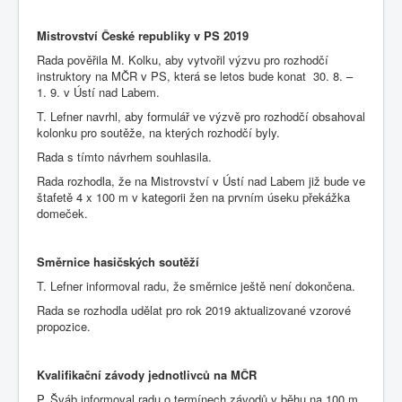
Mistrovství České republiky v PS 2019
Rada pověřila M. Kolku, aby vytvořil výzvu pro rozhodčí
instruktory na MČR v PS, která se letos bude konat 30. 8. –
1. 9. v Ústí nad Labem.
T. Lefner navrhl, aby formulář ve výzvě pro rozhodčí obsahoval
kolonku pro soutěže, na kterých rozhodčí byly.
Rada s tímto návrhem souhlasila.
Rada rozhodla, že na Mistrovství v Ústí nad Labem již bude ve
štafetě 4 x 100 m v kategorii žen na prvním úseku překážka
domeček.
Směrnice hasičských soutěží
T. Lefner informoval radu, že směrnice ještě není dokončena.
Rada se rozhodla udělat pro rok 2019 aktualizované vzorové
propozice.
Kvalifikační závody jednotlivců na MČR
P. Šváb informoval radu o termínech závodů v běhu na 100 m