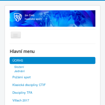
Úvodní stránka
Hlavní menu
SH ČMS
ÚORHS
Složení
Jednání
Požární sport
Klasické disciplíny CTIF
Disciplíny TFA
Villach 2017