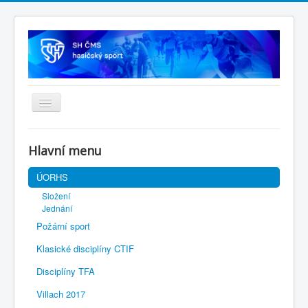
Úvodní stránka
Hlavní menu
SH ČMS
ÚORHS
Složení
Jednání
Požární sport
Klasické disciplíny CTIF
Disciplíny TFA
Villach 2017