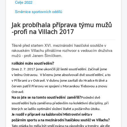
Celje 2022
Směrnice sportovních oddílů
Jak probíhala příprava týmu mužů
-profi na Villach 2017
Těsně před startem XVI. mezinárodní hasičské soutěže v
rakouském Villachu přinášíme rozhvoor s vedoucím družstva
mužů - profi Janem Šimíčkem.
K
olikáté máte soustředění?
Dnes 2. 7. 2017 jsme ukončili již šesté soustředění. Začínali jsme
v lednu Ostravou. V březnu jsme absolvovali dvě soustředění, a to
v Příbrami a v Ostravě. V dubnu jsme zavítali do Hradce Králvé a
červen patřil Přerovu ve spojení s Moravskou Třebovou a znovu
Ostravě.
Na co jste se na tomto soustředění zaměřili?
Poslední dvě
soustředění byla zaměřena především na kolektivní disciplíny, při
kterých se ladilo optimální složení štafet a požárního útoku.
Je rozdíl v přípravě na každoroční Mistrovství světa v
požárním sportu a na mezinárodní hasičskou soutěž ve Villachu?
Tato otázka by měla být směřována na závodníky a trenéry, ale dle