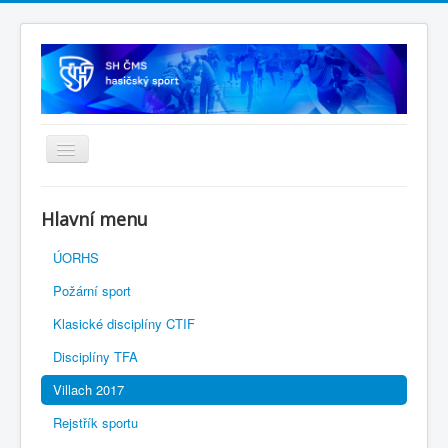
Úvodní stránka
Hlavní menu
SH ČMS
ÚORHS
Požární sport
Klasické disciplíny CTIF
Disciplíny TFA
Villach 2017
Rejstřík sportu