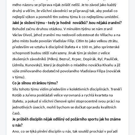
mého názoru se příprava nijak zvlášť neliší. Je to závod jako každý
druhý a věřím, že všichni závodníci se připravují tak, aby podali co
nejlepší výkon a pomohli tím svému týmu k co nejlepšímu umístění.
Jaké je složení týmu - tedy je hodně nováčků? Jsou nějaká zranění?
Bohužel začnu druhou otázkou. V minulém týdnu se nám zranil
Václav Divoš, jehož zranění mu nedovolí odcestovat do Villachu a na
jeho místo bude povolán Vladislav Filip. Cítím to jako velkou ztrátu,
především ve vztahu k disciplíně štafeta 4 x 100 m, jeho sprinterské
schopnosti budou stěží nahrazeny. Jinak tým je složen z velice
zkušených závodníků (Pěkný, Bezruč, Krpec, Dopirák, Ryl, Paulíček,
Lidmila, Kunovský), který je doplněn o mladého nováčka Klvaňu a již
výše zmiňovaného dodatečně povolaného Vladislava Filipa (nováček
v týmu).
Co je silnou stránkou týmu?
Sílu tohoto týmu vidím především v kolektivních disciplínách. Trenéři
Kotáb a Juřena poskládali velice vyrovnaná a rychlá kvarteta na
štafetu, a pokud si všichni členové splní stoprocentně svou práci na
jednotlivých úsecích, mohli bychom se dočkat opravdu kvalitních
časů.
Je průběh disciplín nějak odlišný od požárního sportu jak ho známe
u nás?
Ano, co se týká plnění disciplín u nás, tak soutěž prochází v pořadí