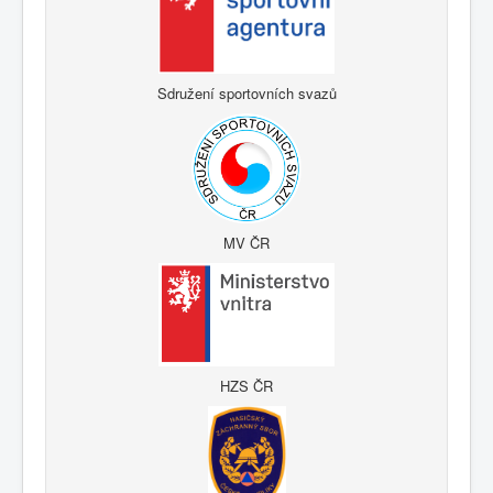
Sdružení sportovních svazů
MV ČR
HZS ČR