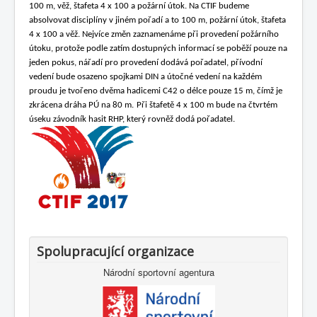
100 m, věž, štafeta 4 x 100 a požární útok. Na CTIF budeme
absolvovat disciplíny v jiném pořadí a to 100 m, požární útok, štafeta
4 x 100 a věž. Nejvíce změn zaznamenáme při provedení požárního
útoku, protože podle zatím dostupných informací se poběží pouze na
jeden pokus, nářadí pro provedení dodává pořadatel, přívodní
vedení bude osazeno spojkami DIN a útočné vedení na každém
proudu je tvořeno dvěma hadicemi C42 o délce pouze 15 m, čímž je
zkrácena dráha PÚ na 80 m.
Při štafetě 4 x 100 m bude na čtvrtém
úseku závodník hasit RHP, který rovněž dodá pořadatel.
Spolupracující organizace
Národní sportovní agentura