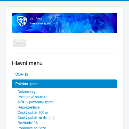
Úvodní stránka
Hlavní menu
SH ČMS
ÚORHS
Požární sport
Dokumenty
Postupové soutěže
MČR v požárním sportu
Reprezentace
Český pohár 100 m
Český pohár ve dvojboji
Rozhodčí PS
Pohárové soutěže