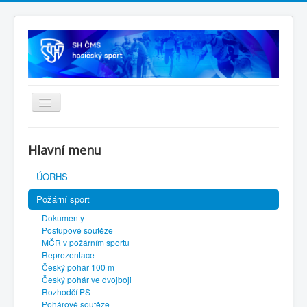
Úvodní stránka
Hlavní menu
SH ČMS
ÚORHS
Požární sport
Dokumenty
Postupové soutěže
MČR v požárním sportu
Reprezentace
Český pohár 100 m
Český pohár ve dvojboji
Rozhodčí PS
Pohárové soutěže