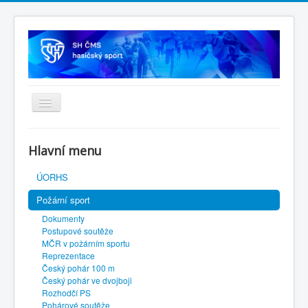
Úvodní stránka
Hlavní menu
SH ČMS
ÚORHS
Požární sport
Dokumenty
Postupové soutěže
MČR v požárním sportu
Reprezentace
Český pohár 100 m
Český pohár ve dvojboji
Rozhodčí PS
Pohárové soutěže