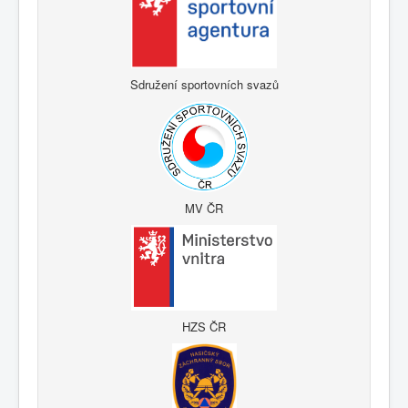
Sdružení sportovních svazů
MV ČR
HZS ČR