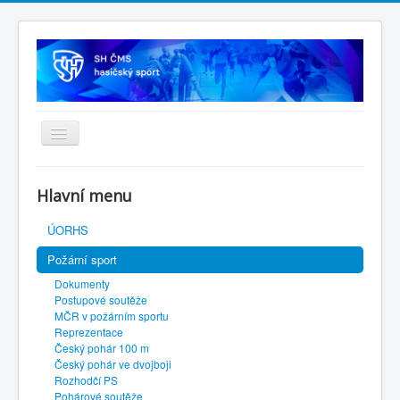
Úvodní stránka
Hlavní menu
SH ČMS
ÚORHS
Požární sport
Dokumenty
Postupové soutěže
MČR v požárním sportu
Reprezentace
Český pohár 100 m
Český pohár ve dvojboji
Rozhodčí PS
Pohárové soutěže