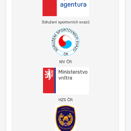
Sdružení sportovních svazů
MV ČR
HZS ČR