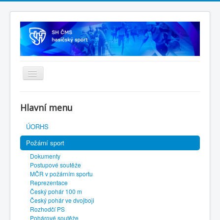
Úvodní stránka
Hlavní menu
SH ČMS
ÚORHS
Požární sport
Dokumenty
Postupové soutěže
MČR v požárním sportu
Reprezentace
Český pohár 100 m
Český pohár ve dvojboji
Rozhodčí PS
Pohárové soutěže