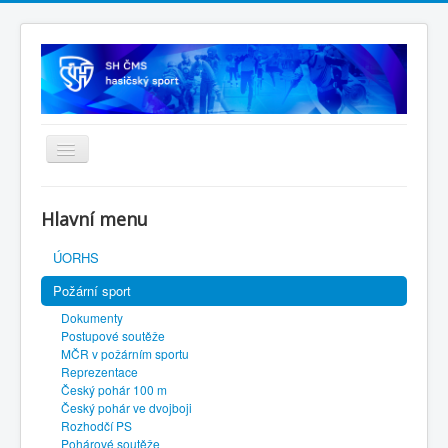
Úvodní stránka
Hlavní menu
SH ČMS
ÚORHS
Požární sport
Dokumenty
Postupové soutěže
MČR v požárním sportu
Reprezentace
Český pohár 100 m
Český pohár ve dvojboji
Rozhodčí PS
Pohárové soutěže