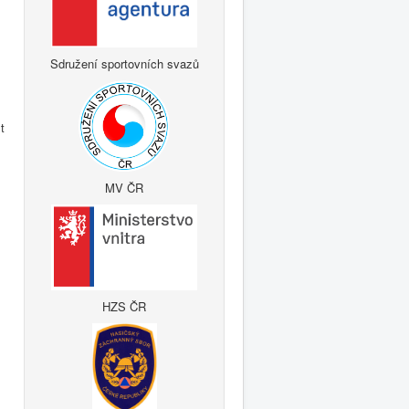
Sdružení sportovních svazů
t
MV ČR
HZS ČR