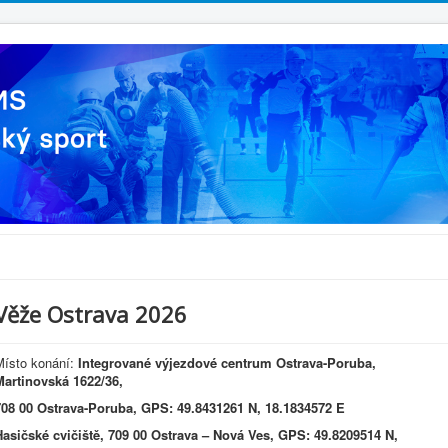
Věže Ostrava 2026
Místo konání:
Integrované výjezdové centrum Ostrava-Poruba,
Martinovská 1622/36,
708 00 Ostrava-Poruba, GPS: 49.8431261 N, 18.1834572 E
Hasičské cvičiště, 709 00 Ostrava – Nová Ves, GPS: 49.8209514 N,