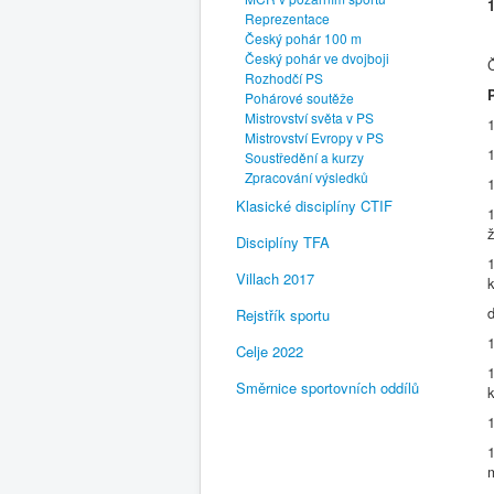
Reprezentace
Český pohár 100 m
Český pohár ve dvojboji
Rozhodčí PS
Pohárové soutěže
Mistrovství světa v PS
Mistrovství Evropy v PS
Soustředění a kurzy
Zpracování výsledků
Klasické disciplíny CTIF
ž
Disciplíny TFA
1
Villach 2017
k
d
Rejstřík sportu
Celje 2022
1
Směrnice sportovních oddílů
k