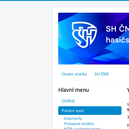
Úvodní stránka
SH ČMS
Hlavní menu
ÚORHS
Požární sport
Dokumenty
Postupové soutěže
MČR v požárním sportu