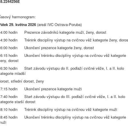
18.2244256E
Časový harmonogram:
Pátek 29. května 2026
(areál IVC Ostrava-Poruba)
14:00 hodin Prezence závodníků kategorie muži, ženy, dorost
14:30 hodin Trénink disciplíny výstup na cvičnou věž kategorie ženy, doros
16:00 hodin Ukončení prezence kategorie ženy, dorost
16:15 hodin Ukončení tréninku disciplíny výstup na cvičnou věž kategorie
eny, dorost
6:30 hodin Start závodu výstupu do II. podlaží cvičné věže, I. a II. kolo
ategorie mladší
orost, střední dorost, ženy
17:15 hodin Ukončení prezence kategorie muži
7:40 hodin Start závodu výstupu do III. podlaží cvičné věže, I. a II. kolo
ategorie starší dorost
18:10 hodin Trénink disciplíny výstup na cvičnou věž kategorie muži
18:45 hodin Ukončení tréninku disciplíny výstup na cvičnou věž kategorie
muži