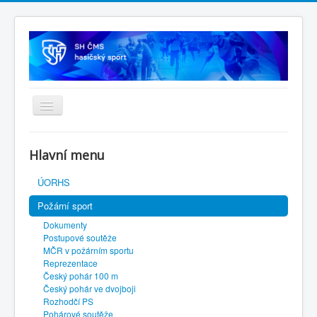
Úvodní stránka
Hlavní menu
SH ČMS
ÚORHS
Požární sport
Dokumenty
Postupové soutěže
MČR v požárním sportu
Reprezentace
Český pohár 100 m
Český pohár ve dvojboji
Rozhodčí PS
Pohárové soutěže