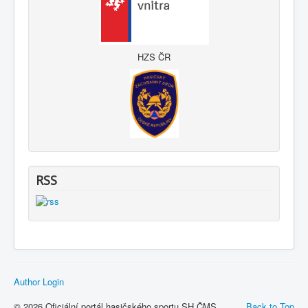
HZS ČR
RSS
Author Login
© 2026 Oficiální portál hasičského sportu SH ČMS
Back to Top