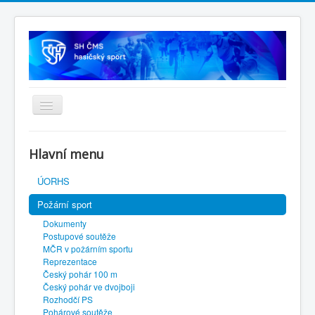
Úvodní stránka
Hlavní menu
SH ČMS
ÚORHS
Požární sport
Dokumenty
Postupové soutěže
MČR v požárním sportu
Reprezentace
Český pohár 100 m
Český pohár ve dvojboji
Rozhodčí PS
Pohárové soutěže