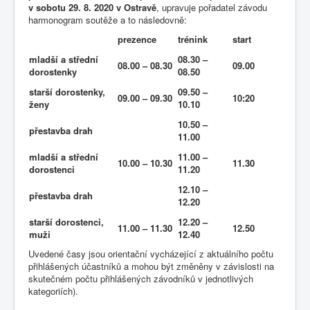
v sobotu 29. 8. 2020
v Ostravě
, upravuje pořadatel závodu
harmonogram soutěže a to následovně:
prezence
trénink
start
mladší a střední
08.30 –
08.00 – 08.30
09.00
dorostenky
08.50
starší dorostenky,
09.50 –
09.00 – 09.30
10:20
ženy
10.10
10.50 –
přestavba drah
11.00
mladší a střední
11.00 –
10.00 – 10.30
11.30
dorostenci
11.20
12.10 –
přestavba drah
12.20
starší dorostenci,
12.20 –
11.00 – 11.30
12.50
muži
12.40
Uvedené časy jsou orientační vycházející z aktuálního počtu
přihlášených účastníků a mohou být změněny v závislosti na
skutečném počtu přihlášených závodníků v jednotlivých
kategoriích).