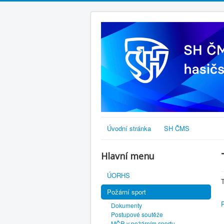
Úvodní stránka
SH ČMS
Hlavní menu
ÚORHS
Požární sport
Dokumenty
Postupové soutěže
MČR v požárním sportu