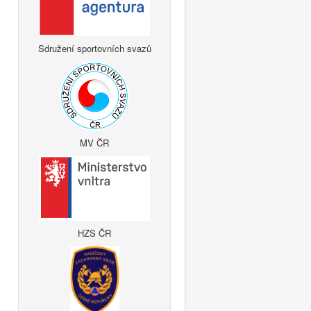
Sdružení sportovních svazů
MV ČR
HZS ČR