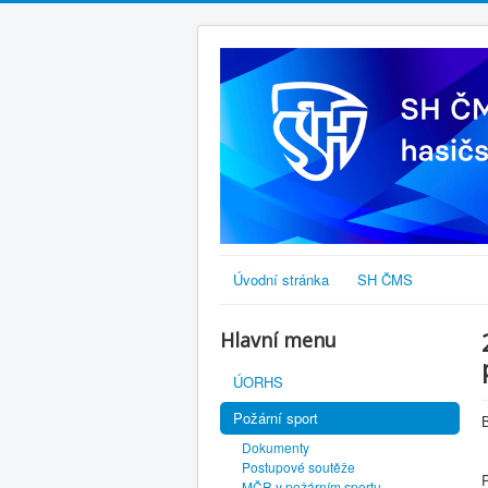
Úvodní stránka
SH ČMS
Hlavní menu
ÚORHS
Požární sport
Dokumenty
Postupové soutěže
MČR v požárním sportu