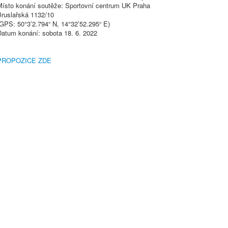
Místo konání soutěže: Sportovní centrum UK Praha
Bruslařská 1132/10
GPS: 50°3’2.794“ N, 14°32’52.295“ E)
Datum konání: sobota 18. 6. 2022
PROPOZICE ZDE