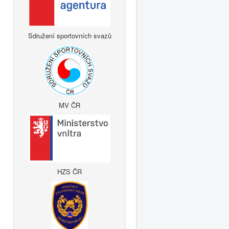
Sdružení sportovních svazů
MV ČR
HZS ČR