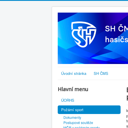
Úvodní stránka
SH ČMS
Hlavní menu
ÚORHS
Požární sport
k
p
Dokumenty
t
Postupové soutěže
s
MČR v požárním sportu