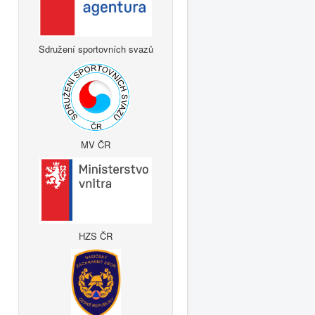
Sdružení sportovních svazů
MV ČR
HZS ČR