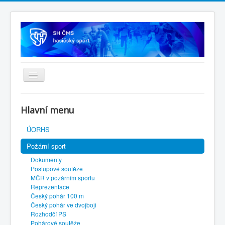
Úvodní stránka
Hlavní menu
SH ČMS
ÚORHS
Požární sport
Dokumenty
Postupové soutěže
MČR v požárním sportu
Reprezentace
Český pohár 100 m
Český pohár ve dvojboji
Rozhodčí PS
Pohárové soutěže