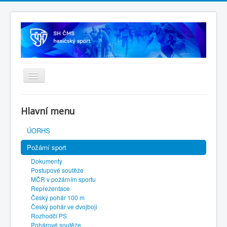
Úvodní stránka
Hlavní menu
SH ČMS
ÚORHS
Požární sport
Dokumenty
Postupové soutěže
MČR v požárním sportu
Reprezentace
Český pohár 100 m
Český pohár ve dvojboji
Rozhodčí PS
Pohárové soutěže