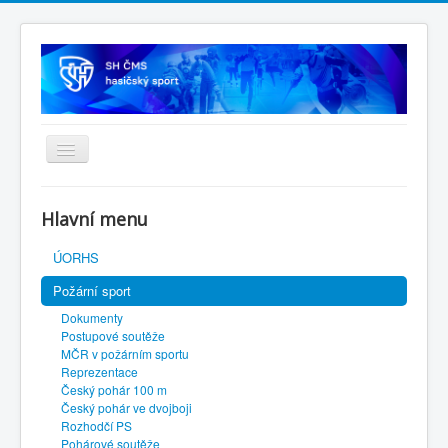
Úvodní stránka
Hlavní menu
SH ČMS
ÚORHS
Požární sport
Dokumenty
Postupové soutěže
MČR v požárním sportu
Reprezentace
Český pohár 100 m
Český pohár ve dvojboji
Rozhodčí PS
Pohárové soutěže