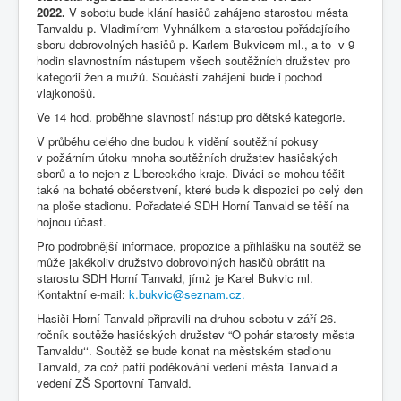
2022.
V sobotu bude klání hasičů zahájeno starostou města
Tanvaldu p. Vladimírem Vyhnálkem a starostou pořádajícího
sboru dobrovolných hasičů p. Karlem Bukvicem ml., a to v 9
hodin slavnostním nástupem všech soutěžních družstev pro
kategorii žen a mužů. Součástí zahájení bude i pochod
vlajkonošů.
Ve 14 hod. proběhne slavností nástup pro dětské kategorie.
V průběhu celého dne budou k vidění soutěžní pokusy
v požárním útoku mnoha soutěžních družstev hasičských
sborů a to nejen z Libereckého kraje. Diváci se mohou těšit
také na bohaté občerstvení, které bude k dispozici po celý den
na ploše stadionu. Pořadatelé SDH Horní Tanvald se těší na
hojnou účast.
Pro podrobnější informace, propozice a přihlášku na soutěž se
může jakékoliv družstvo dobrovolných hasičů obrátit na
starostu SDH Horní Tanvald, jímž je Karel Bukvic ml.
Kontaktní e-mail:
k.bukvic@seznam.cz
.
Hasiči Horní Tanvald připravili na druhou sobotu v září 26.
ročník soutěže hasičských družstev “O pohár starosty města
Tanvaldu‘‘. Soutěž se bude konat na městském stadionu
Tanvald, za což patří poděkování vedení města Tanvald a
vedení ZŠ Sportovní Tanvald.