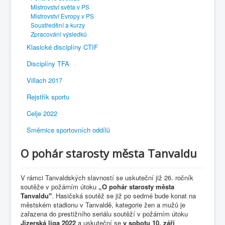
Mistrovství světa v PS
Mistrovství Evropy v PS
Soustředění a kurzy
Zpracování výsledků
Klasické disciplíny CTIF
Disciplíny TFA
Villach 2017
Rejstřík sportu
Celje 2022
Směrnice sportovních oddílů
O pohár starosty města Tanvaldu
V rámci Tanvaldských slavností se uskuteční již 26. ročník
soutěže v požárním útoku
„O pohár starosty města
Tanvaldu"
. Hasičská soutěž se již po sedmé bude konat na
městském stadionu v Tanvaldě, kategorie žen a mužů je
zařazena do prestižního seriálu soutěží v požárním útoku
Jizerská liga 2022
a uskuteční se
v sobotu 10. září