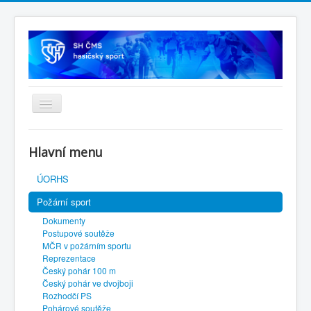
Úvodní stránka
Hlavní menu
SH ČMS
ÚORHS
Požární sport
Dokumenty
Postupové soutěže
MČR v požárním sportu
Reprezentace
Český pohár 100 m
Český pohár ve dvojboji
Rozhodčí PS
Pohárové soutěže