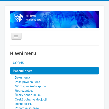
Úvodní stránka
Hlavní menu
SH ČMS
ÚORHS
Požární sport
Dokumenty
Postupové soutěže
MČR v požárním sportu
Reprezentace
Český pohár 100 m
Český pohár ve dvojboji
Rozhodčí PS
Pohárové soutěže