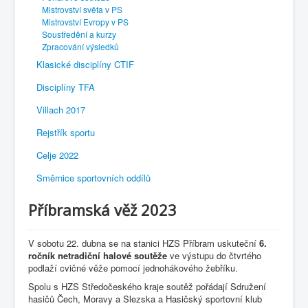
Mistrovství světa v PS
Mistrovství Evropy v PS
Soustředění a kurzy
Zpracování výsledků
Klasické disciplíny CTIF
Disciplíny TFA
Villach 2017
Rejstřík sportu
Celje 2022
Směrnice sportovních oddílů
Příbramská věž 2023
V sobotu 22. dubna se na stanici HZS Příbram uskuteční
6.
ročník netradiční halové soutěže
ve výstupu do čtvrtého
podlaží cvičné věže pomocí jednohákového žebříku.
Spolu s HZS Středočeského kraje soutěž pořádají Sdružení
hasičů Čech, Moravy a Slezska a Hasičský sportovní klub