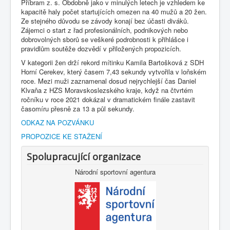
Příbram z. s. Obdobně jako v minulých letech je vzhledem ke
kapacitě haly počet startujících omezen na 40 mužů a 20 žen.
Ze stejného důvodu se závody konají bez účasti diváků.
Zájemci o start z řad profesionálních, podnikových nebo
dobrovolných sborů se veškeré podrobnosti k přihlášce i
pravidlům soutěže dozvědí v přiložených propozicích.
V kategorii žen drží rekord mítinku Kamila Bartošková z SDH
Horní Cerekev, který časem 7,43 sekundy vytvořila v loňském
roce. Mezi muži zaznamenal dosud nejrychlejší čas Daniel
Klvaňa z HZS Moravskoslezského kraje, když na čtvrtém
ročníku v roce 2021 dokázal v dramatickém finále zastavit
časomíru přesně za 13 a půl sekundy.
ODKAZ NA POZVÁNKU
PROPOZICE KE STAŽENÍ
Spolupracující organizace
Národní sportovní agentura