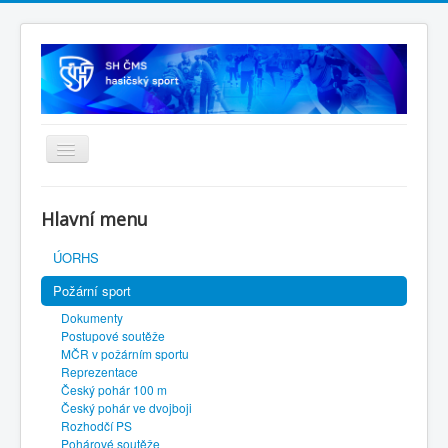
Úvodní stránka
Hlavní menu
SH ČMS
ÚORHS
Požární sport
Dokumenty
Postupové soutěže
MČR v požárním sportu
Reprezentace
Český pohár 100 m
Český pohár ve dvojboji
Rozhodčí PS
Pohárové soutěže