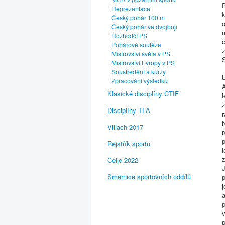
P
Reprezentace
k
Český pohár 100 m
Český pohár ve dvojboji
m
Rozhodčí PS
č
Pohárové soutěže
z
Mistrovství světa v PS
Mistrovství Evropy v PS
Soustředění a kurzy
Zpracování výsledků
A
Klasické disciplíny CTIF
l
ž
Disciplíny TFA
r
Villach 2017
p
Rejstřík sportu
l
z
Celje 2022
J
Směrnice sportovních oddílů
a
p
v