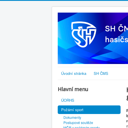
Úvodní stránka
SH ČMS
Hlavní menu
ÚORHS
Požární sport
Dokumenty
Postupové soutěže
MČR v požárním sportu