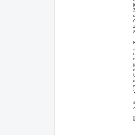
j
Z
s
O
„
n
n
j
d
U
n
V
z