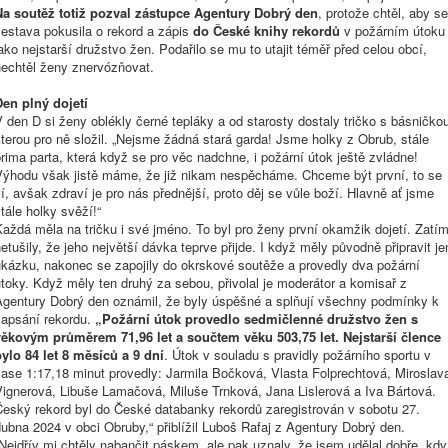
Na soutěž totiž pozval zástupce Agentury Dobrý den
, protože chtěl, aby se
sestava pokusila o rekord a zápis
do České knihy rekordů
v požárním útoku
ako nejstarší družstvo žen. Podařilo se mu to utajit téměř před celou obcí,
nechtěl ženy znervózňovat.
Den plný dojetí
 den D si ženy oblékly černé tepláky a od starosty dostaly tričko s básničko
terou pro ně složil. „Nejsme žádná stará garda! Jsme holky z Obrub, stále
rima parta, která když se pro věc nadchne, i požární útok ještě zvládne!
Výhodu však jistě máme, že již nikam nespěcháme. Chceme být první, to se
í, avšak zdraví je pro nás přednější, proto děj se vůle boží. Hlavně ať jsme
tále holky svěží!“
aždá měla na tričku i své jméno. To byl pro ženy první okamžik dojetí. Zatí
etušily, že jeho největší dávka teprve přijde. I když měly původně připravit je
ukázku, nakonec se zapojily do okrskové soutěže a provedly dva požární
toky. Když měly ten druhý za sebou, přivolal je moderátor a komisař z
Agentury Dobrý den oznámil, že byly úspěšné a splňují všechny podmínky k
zapsání rekordu.
„Požární útok provedlo sedmičlenné družstvo žen s
věkovým průměrem 71,96 let a součtem věku 503,75 let.
Nejstarší člence
bylo 84 let 8 měsíců a 9 dní
. Útok v souladu s pravidly
požárního
sportu
v
čase 1:17,18 minut provedly: Jarmila Bočková, Vlasta Folprechtová, Miroslav
Vignerová, Libuše Lamačová, Miluše Trnková, Jana Lislerová a Iva Bártová.
Český rekord byl do České databanky rekordů zaregistrován v sobotu 27.
ubna 2024 v obci Obruby,“ přiblížil
Luboš Rafaj
z Agentury Dobrý den.
Nejdřív mi chtěly nabančit páskem, ale pak uznaly, že jsem udělal dobře, kd