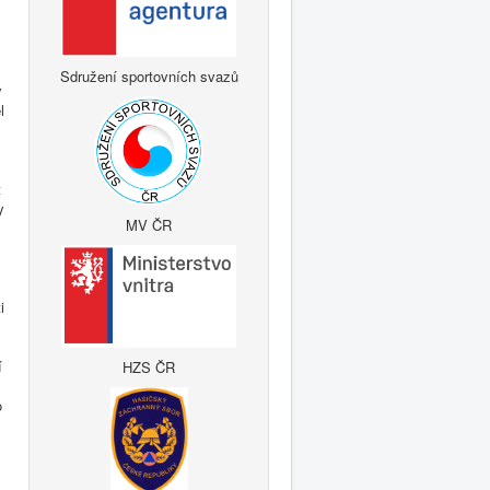
Sdružení sportovních svazů
y
l
t
y
MV ČR
i
í
HZS ČR
o