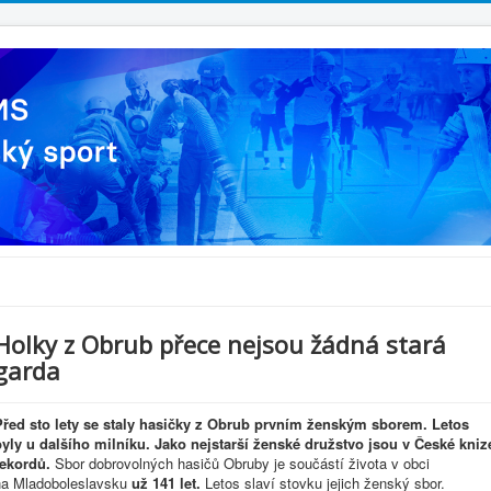
Holky z Obrub přece nejsou žádná stará
garda
Před sto lety se staly hasičky z Obrub prvním ženským sborem. Letos
byly u dalšího milníku. Jako nejstarší ženské družstvo jsou v České kniz
rekordů.
Sbor
dobrovolných
hasičů
Obruby je součástí života v obci
na
Mladoboleslavsku
už 141 let.
Letos slaví stovku jejich ženský sbor.