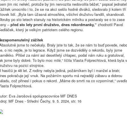
sem jim nic neřekl, protože by jim nervozita nedovolila běžet,“ popsal jednatel
ážitek umocnilo i to, že se na akci sešlo hodně diváků, sledovalo ji kolem tří
tovek lidí. „Byla tam úžasná atmosféra, všichni družstvu fandili, skandovali.
bruby po sto letech stanuly na historickém milníku a postaraly se o to zase
ženy –
před sto lety první družstvo, dnes rekordmanky,“
zhodnotil
Pavel
Sedláček
, který je velkým patriotem celého regionu.
Nezapomenutelný zážitek
Absolutně jsme to nečekaly. Braly jste to tak, že se nám to buď povede, neb
e, o nic nejde, je to legrace. Když jsme se dozvěděly o rekordu, byly jsme
aměkko. Přišel za námi asi desetiletý chlapec, podal nám ruku a gratuloval,
ak jsme byly dobré. To bylo moc milé,“ líčila Vlasta Folprechtová, která byla 
ružstvu na pozici strojnice.
 hasičů je 48 let. Z rodiny nebyla jediná, požárníkem byl i manžel a bratr,
dnes pokračuje její vnuk. Na
požárním
sportu
má nejraději zábavu a dobrou
áladu, což přinesl i pokus o rekord. „Máme do smrti na co vzpomínat,“ uvedl
lasta Folprechtová.
autor: Eva Jarošová spolupracovnice MF DNES
droj: MF Dnes - Střední Čechy, 9. 5. 2024, str. 16