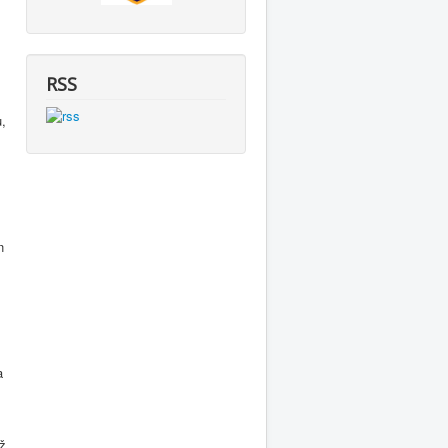
RSS
u,
m
n
a
yž