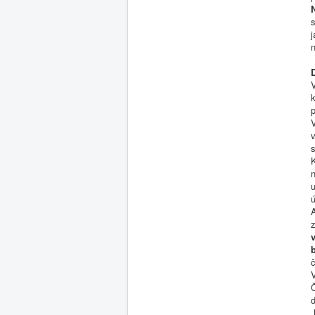
j
V
k
p
v
s
K
n
ú
d
„