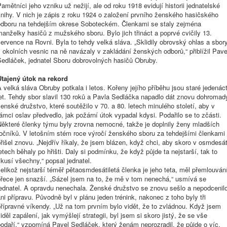
amětníci jeho vzniku už nežijí, ale od roku 1918 evidují historii jednatelské
nihy. V nich je zápis z roku 1924 o založení prvního ženského hasičského
odboru na tehdejším okrese Soboteckém. Členkami se staly zejména
anželky hasičů z mužského sboru. Bylo jich třináct a poprvé cvičily 13.
ervence na Rovni. Byla to tehdy velká sláva. „Sklidily obrovský ohlas a sbor
 okolních vesnic na ně navázaly v zakládání ženských odborů,“ přiblížil Pave
Sedláček, jednatel
Sboru
dobrovolných
hasičů
Obruby.
Utajený útok na rekord
 velká sláva Obruby potkala i letos. Kořeny jejího příběhu jsou staré jedenác
et. Tehdy sbor slavil 130 roků a
Pavla Sedláčka
napadlo dát znovu dohromad
enské družstvo, které soutěžilo v 70. a 80. letech minulého století, aby v
ámci oslav předvedlo, jak požární útok vypadal kdysi. Podařilo se to zčásti.
Některé členky týmu byly zrovna nemocné, takže je doplnily ženy mladších
ročníků. V letošním stém roce výročí ženského sboru za tehdejšími členkami
řišel znovu. „Nejdřív říkaly, že jsem blázen, když chci, aby skoro v osmdesát
etech běhaly po hřišti. Daly si podmínku, že když půjde ta nejstarší, tak to
kusí všechny,“ popsal jednatel.
elikož nejstarší téměř pětaosmdesátiletá členka je jeho teta, měl přemlouván
přece jen snazší. „Sázel jsem na to, že mě v tom nenechá,“ usmívá se
jednatel. A opravdu nenechala. Ženské družstvo se znovu sešlo a nepodcenil
ni přípravu. Původně byl v plánu jeden trénink, nakonec z toho byly tři
řípravné víkendy. „Už na tom prvním bylo vidět, že to zvládnou. Když jsem
iděl zapálení, jak vymýšlejí strategii, byl jsem si skoro jistý, že se vše
podaří,“ vzpomíná
Pavel Sedláček
, který ženám neprozradil, že půjde o víc.