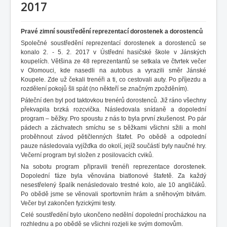
2017
Pravé zimní soustředění reprezentací dorostenek a dorostenců
Společné soustředění reprezentací dorostenek a dorostenců se
konalo 2. - 5. 2. 2017 v Ústřední hasičské škole v Jánských
koupelích. Většina ze 48 reprezentantů se setkala ve čtvrtek večer
v Olomouci, kde nasedli na autobus a vyrazili směr Jánské
Koupele. Zde už čekali trenéři a ti, co cestovali auty. Po příjezdu a
rozdělení pokojů šli spát (no někteří se značným zpožděním).
Páteční den byl pod taktovkou trenérů dorostenců. Již ráno všechny
překvapila brzká rozcvička. Následovala snídaně a dopolední
program – běžky. Pro spoustu z nás to byla první zkušenost. Po pár
pádech a záchvatech smíchu se s běžkami všichni sžili a mohl
proběhnout závod pětičlenných štafet. Po obědě a odpolední
pauze následovala vyjížďka do okolí, jejíž součástí byly naučné hry.
Večerní program byl složen z posilovacích cviků.
Na sobotu program připravili trenéři reprezentace dorostenek.
Dopolední fáze byla věnována biatlonové štafetě. Za každý
nesestřelený špalík nenásledovalo trestné kolo, ale 10 angličáků.
Po obědě jsme se věnovali sportovním hrám a sněhovým bitvám.
Večer byl zakončen fyzickými testy.
Celé soustředění bylo ukončeno nedělní dopolední procházkou na
rozhlednu a po obědě se všichni rozjeli ke svým domovům.