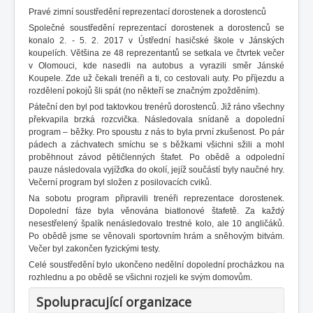
Pravé zimní soustředění reprezentací dorostenek a dorostenců
Společné soustředění reprezentací dorostenek a dorostenců se
konalo 2. - 5. 2. 2017 v Ústřední hasičské škole v Jánských
koupelích. Většina ze 48 reprezentantů se setkala ve čtvrtek večer
v Olomouci, kde nasedli na autobus a vyrazili směr Jánské
Koupele. Zde už čekali trenéři a ti, co cestovali auty. Po příjezdu a
rozdělení pokojů šli spát (no někteří se značným zpožděním).
Páteční den byl pod taktovkou trenérů dorostenců. Již ráno všechny
překvapila brzká rozcvička. Následovala snídaně a dopolední
program – běžky. Pro spoustu z nás to byla první zkušenost. Po pár
pádech a záchvatech smíchu se s běžkami všichni sžili a mohl
proběhnout závod pětičlenných štafet. Po obědě a odpolední
pauze následovala vyjížďka do okolí, jejíž součástí byly naučné hry.
Večerní program byl složen z posilovacích cviků.
Na sobotu program připravili trenéři reprezentace dorostenek.
Dopolední fáze byla věnována biatlonové štafetě. Za každý
nesestřelený špalík nenásledovalo trestné kolo, ale 10 angličáků.
Po obědě jsme se věnovali sportovním hrám a sněhovým bitvám.
Večer byl zakončen fyzickými testy.
Celé soustředění bylo ukončeno nedělní dopolední procházkou na
rozhlednu a po obědě se všichni rozjeli ke svým domovům.
Spolupracující organizace