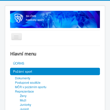
Úvodní stránka
Hlavní menu
SH ČMS
ÚORHS
Požární sport
Dokumenty
Postupové soutěže
MČR v požárním sportu
Reprezentace
Ženy
Muži
Juniorky
Junioři