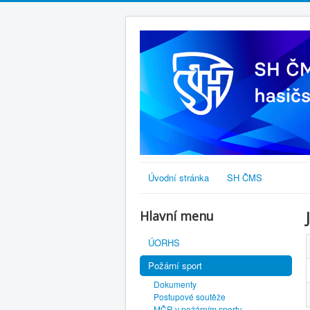
Úvodní stránka
SH ČMS
Hlavní menu
ÚORHS
Požární sport
Dokumenty
Postupové soutěže
MČR v požárním sportu