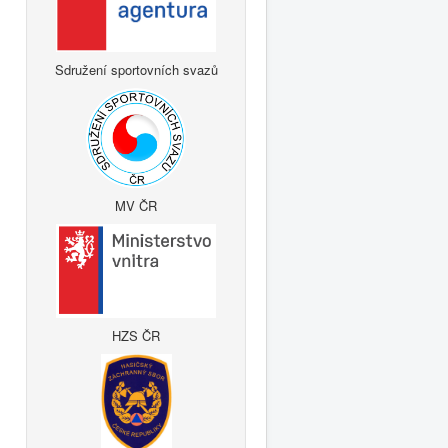
Sdružení sportovních svazů
MV ČR
HZS ČR