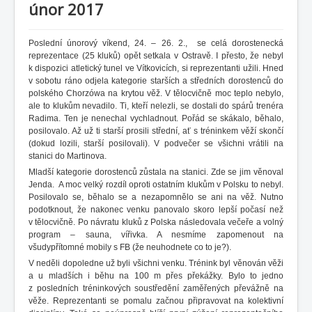
únor 2017
Poslední únorový víkend, 24. – 26. 2., se celá dorostenecká
reprezentace (25 kluků) opět setkala v Ostravě. I přesto, že nebyl
k dispozici atletický tunel ve Vítkovicích, si reprezentanti užili. Hned
v sobotu ráno odjela kategorie starších a středních dorostenců do
polského Chorzówa na krytou věž. V tělocvičně moc teplo nebylo,
ale to klukům nevadilo. Ti, kteří nelezli, se dostali do spárů trenéra
Radima. Ten je nenechal vychladnout. Pořád se skákalo, běhalo,
posilovalo. Až už ti starší prosili střední, ať s tréninkem věží skončí
(dokud lozili, starší posilovali). V podvečer se všichni vrátili na
stanici do Martinova.
Mladší kategorie dorostenců zůstala na stanici. Zde se jim věnoval
Jenda. A moc velký rozdíl oproti ostatním klukům v Polsku to nebyl.
Posilovalo se, běhalo se a nezapomnělo se ani na věž. Nutno
podotknout, že nakonec venku panovalo skoro lepší počasí než
v tělocvičně. Po návratu kluků z Polska následovala večeře a volný
program – sauna, vířivka. A nesmíme zapomenout na
všudypřítomné mobily s FB (že neuhodnete co to je?).
V neděli dopoledne už byli všichni venku. Trénink byl věnován věži
a u mladších i běhu na 100 m přes překážky. Bylo to jedno
z posledních tréninkových soustředění zaměřených převážně na
věže. Reprezentanti se pomalu začnou připravovat na kolektivní