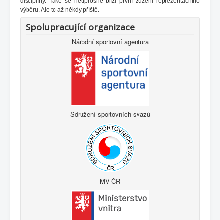
disciplíny. Také se neúprosně blíží první zúžení reprezentačního
výběru. Ale to až někdy příště.
Spolupracující organizace
Národní sportovní agentura
Sdružení sportovních svazů
MV ČR