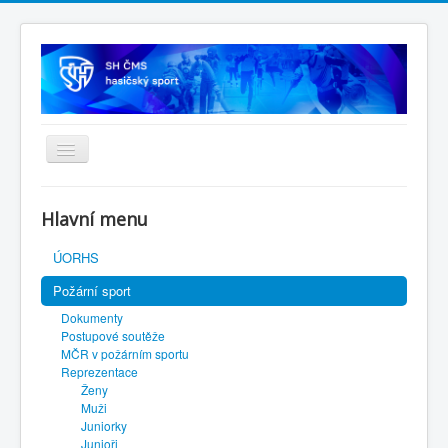
Úvodní stránka
Hlavní menu
SH ČMS
ÚORHS
Požární sport
Dokumenty
Postupové soutěže
MČR v požárním sportu
Reprezentace
Ženy
Muži
Juniorky
Junioři