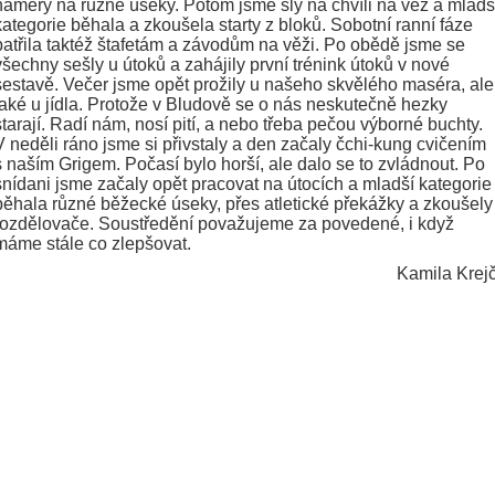
náměry na různé úseky. Potom jsme šly na chvíli na věž a mladš
kategorie běhala a zkoušela starty z bloků. Sobotní ranní fáze
patřila taktéž štafetám a závodům na věži. Po obědě jsme se
všechny sešly u útoků a zahájily první trénink útoků v nové
sestavě. Večer jsme opět prožily u našeho skvělého maséra, ale
také u jídla. Protože v Bludově se o nás neskutečně hezky
starají. Radí nám, nosí pití, a nebo třeba pečou výborné buchty.
V neděli ráno jsme si přivstaly a den začaly čchi-kung cvičením
s naším Grigem. Počasí bylo horší, ale dalo se to zvládnout. Po
snídani jsme začaly opět pracovat na útocích a mladší kategorie
běhala různé běžecké úseky, přes atletické překážky a zkoušely
rozdělovače. Soustředění považujeme za povedené, i když
máme stále co zlepšovat.
Kamila Krejč