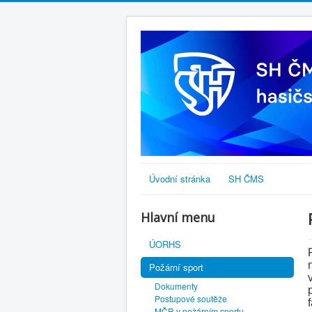
Úvodní stránka
SH ČMS
Hlavní menu
ÚORHS
Požární sport
Dokumenty
Postupové soutěže
MČR v požárním sportu