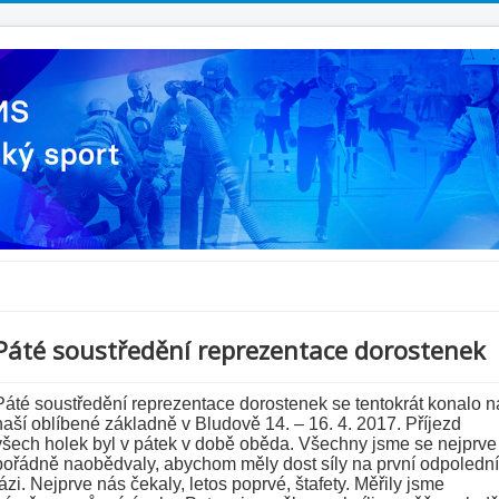
Páté soustředění reprezentace dorostenek
Páté soustředění reprezentace dorostenek se tentokrát konalo n
naší oblíbené základně v Bludově 14. – 16. 4. 2017. Příjezd
všech holek byl v pátek v době oběda. Všechny jsme se nejprve
pořádně naobědvaly, abychom měly dost síly na první odpolední
fázi. Nejprve nás čekaly, letos poprvé, štafety. Měřily jsme