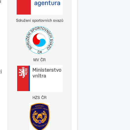
í
Sdružení sportovních svazů
MV ČR
í
HZS ČR