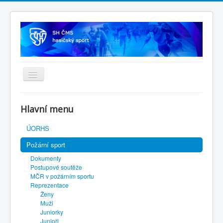
Úvodní stránka
Hlavní menu
SH ČMS
ÚORHS
Požární sport
Dokumenty
Postupové soutěže
MČR v požárním sportu
Reprezentace
Ženy
Muži
Juniorky
Junioři