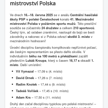
mistrovství Polska
Ve dnech
16.–18. června 2025
se v areálu
Centrální hasičské
školy PSP v polské Čenstochové
konalo
41. Mezinárodní
mistrovství Polska v požárním sportu mužů
. Této prestižní
soutěže se zúčastnilo
24 družstev
a celkem
210 sportovců
.
Český tým, ač oslaben zraněními, nastoupil do bojů se šesti
závodníky a nakonec si z Polska odvezl
skvělé 3. místo
v
mezinárodním hodnocení!
Úvodní disciplínu šampionátu komplikovalo nepříznivé počasí,
ale českým reprezentantům se přesto dařilo skvěle. V
individuálním
běhu na 100 metrů s překážkami
zazářil
především
Lukáš Kroupa
, který s časem
16,17 s
obsadil
1.
místo
. Další umístění:
Vít Vymazal
– 17,09 s (4. místo)
David Drnek
– 17,26 s (7. místo)
Radim Knotek
– 17,44 s (9. místo)
Tadeáš Voříšek
– 17,45 s (10. místo)
Adam Krs
– 17,50 s (11. místo)
Druhý den začal disciplínou typickou pro polské mistrovství –