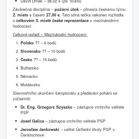
David Drnek – 38,02 s (29. místo)
Závěrečná disciplína –
požární útok
– přinesla českému týmu
2. místo
s časem
27,00 s
. Tato silná tečka nakonec rozhodla
o
celkovém 3. místě české reprezentace
v mezinárodním
hodnocení.
Celkové pořadí – Mezinárodní hodnocení:
Polsko
?? – 6 bodů
Slovensko
?? – 10 bodů
Česko
?? – 15 bodů
Bulharsko
Německo
Moldavsko
Slavnostního ukončení šampionátu a předávání pohárů se
zúčastnili:
Dr. Eng. Grzegorz Szyszko
– zástupce vrchního velitele
PSP
Josef Galica
– zástupce vrchního velitele PSP
Jarosław Jankowski
– velitel Ústřední školy PSP v
Čenstochové