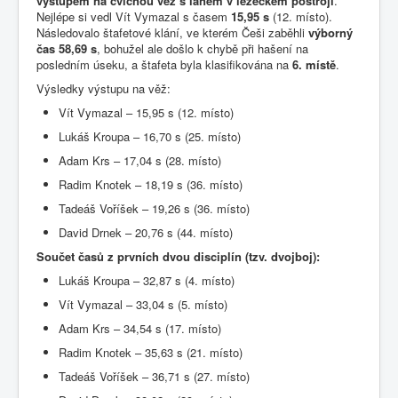
výstupem na cvičnou věž s lanem v lezeckém postroji
.
Nejlépe si vedl Vít Vymazal s časem
15,95 s
(12. místo).
Následovalo štafetové klání, ve kterém Češi zaběhli
výborný
čas 58,69 s
, bohužel ale došlo k chybě při hašení na
posledním úseku, a štafeta byla klasifikována na
6. místě
.
Výsledky výstupu na věž:
Vít Vymazal – 15,95 s (12. místo)
Lukáš Kroupa – 16,70 s (25. místo)
Adam Krs – 17,04 s (28. místo)
Radim Knotek – 18,19 s (36. místo)
Tadeáš Voříšek – 19,26 s (36. místo)
David Drnek – 20,76 s (44. místo)
Součet časů z prvních dvou disciplín (tzv. dvojboj):
Lukáš Kroupa – 32,87 s (4. místo)
Vít Vymazal – 33,04 s (5. místo)
Adam Krs – 34,54 s (17. místo)
Radim Knotek – 35,63 s (21. místo)
Tadeáš Voříšek – 36,71 s (27. místo)