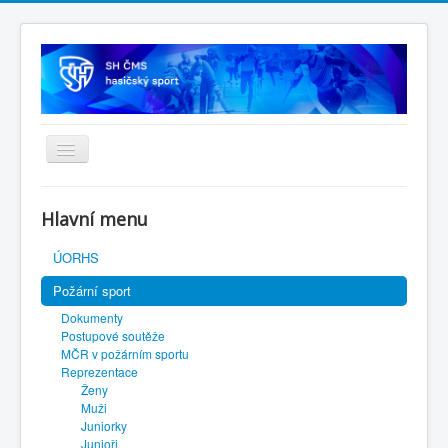
Úvodní stránka
Hlavní menu
SH ČMS
ÚORHS
Požární sport
Dokumenty
Postupové soutěže
MČR v požárním sportu
Reprezentace
Ženy
Muži
Juniorky
Junioři