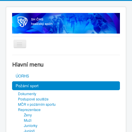
Úvodní stránka
Hlavní menu
SH ČMS
ÚORHS
Požární sport
Dokumenty
Postupové soutěže
MČR v požárním sportu
Reprezentace
Ženy
Muži
Juniorky
Junioři