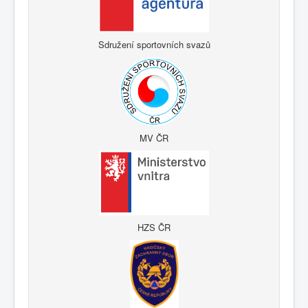
Sdružení sportovních svazů
MV ČR
HZS ČR