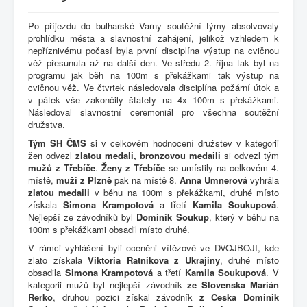
Po příjezdu do bulharské Varny soutěžní týmy absolvovaly
prohlídku města a slavnostní zahájení, jelikož vzhledem k
nepříznivému počasí byla první disciplína výstup na cvičnou
věž přesunuta až na další den. Ve středu 2. října tak byl na
programu jak běh na 100m s překážkami tak výstup na
cvičnou věž. Ve čtvrtek následovala disciplína požární útok a
v pátek vše zakončily štafety na 4x 100m s překážkami.
Následoval slavnostní ceremoniál pro všechna soutěžní
družstva.
Tým SH ČMS
si v celkovém hodnocení družstev v kategorii
žen odvezl
zlatou medali,
bronzovou medaili
si odvezl tým
mužů z Třebíče
.
Ženy z Třebíče
se umístily na celkovém 4.
místě,
muži z Plzně
pak na místě 8.
Anna Umnerová
vyhrála
zlatou medaili
v běhu na 100m s překážkami, druhé místo
získala
Simona Krampotová
a třetí
Kamila Soukupová
.
Nejlepší ze závodníků byl
Dominik Soukup
, který v běhu na
100m s překážkami obsadil místo druhé.
V rámci vyhlášení byli oceněni vítězové ve DVOJBOJI, kde
zlato získala
Viktoria Ratnikova z Ukrajiny
, druhé místo
obsadila
Simona Krampotová
a třetí
Kamila Soukupová
. V
kategorii mužů byl nejlepší závodník
ze Slovenska Marián
Rerko
, druhou pozici získal závodník
z Česka Dominik