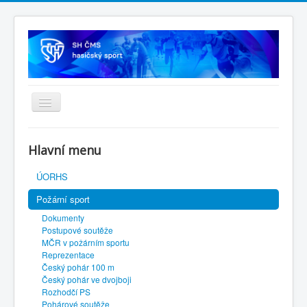
Úvodní stránka
Hlavní menu
SH ČMS
ÚORHS
Požární sport
Dokumenty
Postupové soutěže
MČR v požárním sportu
Reprezentace
Český pohár 100 m
Český pohár ve dvojboji
Rozhodčí PS
Pohárové soutěže