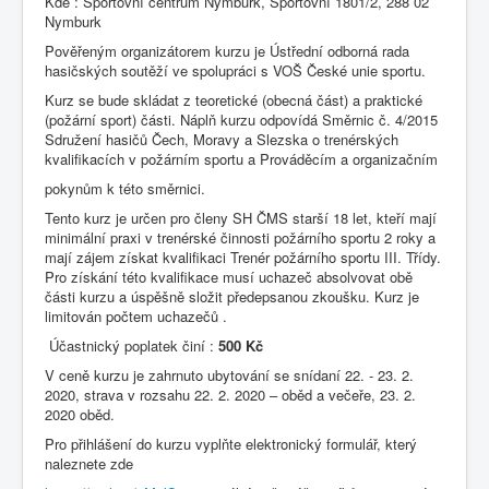
Kde : Sportovní centrum Nymburk, Sportovní 1801/2, 288 02
Nymburk
Pověřeným organizátorem kurzu je Ústřední odborná rada
hasičských soutěží ve spolupráci s VOŠ České unie sportu.
Kurz se bude skládat z teoretické (obecná část) a praktické
(požární sport) části. Náplň kurzu odpovídá Směrnic č. 4/2015
Sdružení hasičů Čech, Moravy a Slezska o trenérských
kvalifikacích v požárním sportu a Prováděcím a organizačním
pokynům k této směrnici.
Tento kurz je určen pro členy SH ČMS starší 18 let, kteří mají
minimální praxi v trenérské činnosti požárního sportu 2 roky a
mají zájem získat kvalifikaci Trenér požárního sportu III. Třídy.
Pro získání této kvalifikace musí uchazeč absolvovat obě
části kurzu a úspěšně složit předepsanou zkoušku. Kurz je
limitován počtem uchazečů .
Účastnický poplatek činí :
500 Kč
V ceně kurzu je zahrnuto ubytování se snídaní 22. - 23. 2.
2020, strava v rozsahu 22. 2. 2020 – oběd a večeře, 23. 2.
2020 oběd.
Pro přihlášení do kurzu vyplňte elektronický formulář, který
naleznete zde