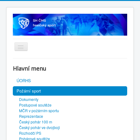
Úvodní stránka
Hlavní menu
SH ČMS
ÚORHS
Požární sport
Dokumenty
Postupové soutěže
MČR v požárním sportu
Reprezentace
Český pohár 100 m
Český pohár ve dvojboji
Rozhodčí PS
Pohárové soutěže