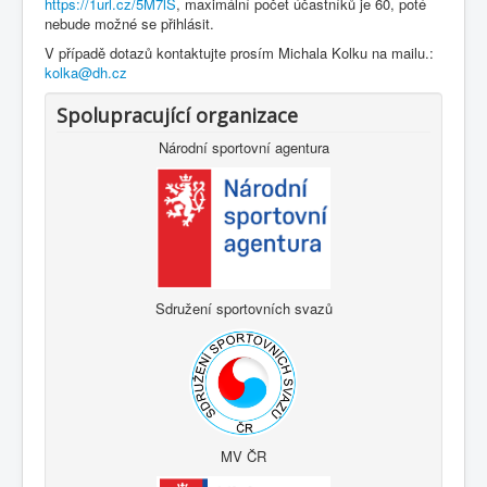
https://1url.cz/5M7lS
, maximální počet účastníků je 60, poté
nebude možné se přihlásit.
V případě dotazů kontaktujte prosím Michala Kolku na mailu.:
kolka@dh.cz
Spolupracující organizace
Národní sportovní agentura
Sdružení sportovních svazů
MV ČR