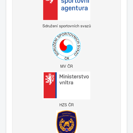
Sdružení sportovních svazů
MV ČR
HZS ČR