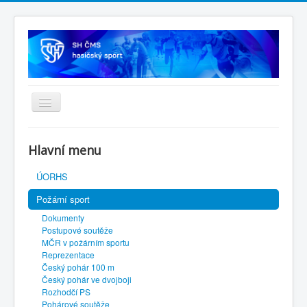
Úvodní stránka
Hlavní menu
SH ČMS
ÚORHS
Požární sport
Dokumenty
Postupové soutěže
MČR v požárním sportu
Reprezentace
Český pohár 100 m
Český pohár ve dvojboji
Rozhodčí PS
Pohárové soutěže