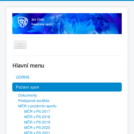
Úvodní stránka
Hlavní menu
SH ČMS
ÚORHS
Požární sport
Dokumenty
Postupové soutěže
MČR v požárním sportu
MČR v PS 2017
MČR v PS 2018
MČR v PS 2019
MČR v PS 2020
MČR v PS 2021