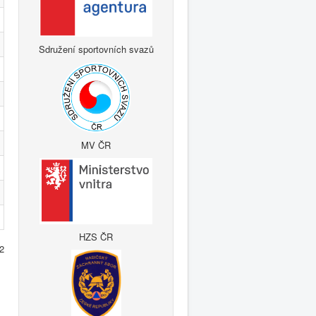
Sdružení sportovních svazů
MV ČR
HZS ČR
 2