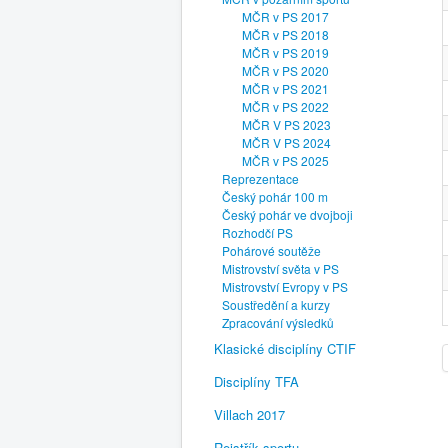
MČR v PS 2017
MČR v PS 2018
MČR v PS 2019
MČR v PS 2020
MČR v PS 2021
MČR v PS 2022
MČR V PS 2023
MČR V PS 2024
MČR v PS 2025
Reprezentace
Český pohár 100 m
Český pohár ve dvojboji
Rozhodčí PS
Pohárové soutěže
Mistrovství světa v PS
Mistrovství Evropy v PS
Soustředění a kurzy
Zpracování výsledků
Klasické disciplíny CTIF
Disciplíny TFA
Villach 2017
Rejstřík sportu