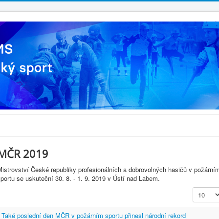
MČR 2019
Mistrovství České republiky profesionálních a dobrovolných hasičů v požární
portu se uskuteční 30. 8. - 1. 9. 2019 v Ústí nad Labem.
Zobrazit
Také poslední den MČR v požárním sportu přinesl národní rekord