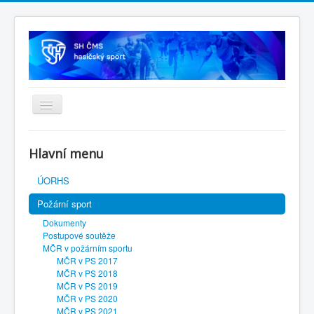
Úvodní stránka
Hlavní menu
SH ČMS
ÚORHS
Požární sport
Dokumenty
Postupové soutěže
MČR v požárním sportu
MČR v PS 2017
MČR v PS 2018
MČR v PS 2019
MČR v PS 2020
MČR v PS 2021