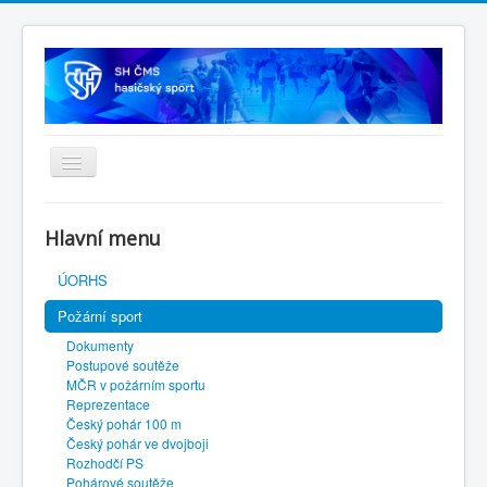
Úvodní stránka
Hlavní menu
SH ČMS
ÚORHS
Požární sport
Dokumenty
Postupové soutěže
MČR v požárním sportu
Reprezentace
Český pohár 100 m
Český pohár ve dvojboji
Rozhodčí PS
Pohárové soutěže